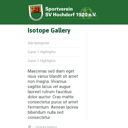
Isotope Gallery
Alle kategorier
Game 1 Highlights
Game 2 Highlights
Maecenas sed diam eget
risus varius blandit sit amet
non magna. Vivamus
sagittis lacus vel augue
laoreet rutrum faucibus
dolor auctor. Cras mattis
consectetur purus sit amet
fermentum. Aenean lacinia
bibendum nulla sed
consectetur.
/
Isotope Gallery