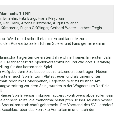
.Mannschaft 1951
on Birmelin, Fritz Bürgi, Franz Meybrunn
n, Karl Hank, Alfons Kümmerle, August Wieber,
in Kümmerle, Eugen Grüßinger, Gerhard Walter, Herbert Fregin
asse West recht schnell etablieren und landete zum
 Zu den Auswärtsspielen fuhren Spieler und Fans gemeinsam im
 Mannschaft agierten die ersten Jahre ohne Trainer. Im ersten Jahr
der 1. Mannschaft die Spielerversammlung und war dort zuständig
tellung für das kommende Spiel.
e Aufgabe dem Spielausschussvorsitzenden übertragen. Neben
te er auch Spieler zum Platzstreuen und als Linienrichter
damals noch mit Hobelspänen, Sägemehl war zu kostbar. Am
agvormittag vor dem Spiel, wurden in der Wagnerei im Dorf die
t.
e dieser Spielerversammlungen äußerst kontrovers abgelaufen sein
erinnern sollte, die manchmal behaupten, früher sei alles besser
en Sportskameradschaft geherrscht. Der Vorstand des SV Hochdorf
Beschluss über das korrekte Verhalten in und nach der