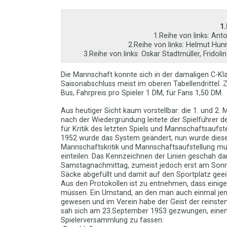
1
1.Reihe von links: Ant
2.Reihe von links: Helmut Hun
3.Reihe von links: Oskar Stadtmüller, Fridol
Die Mannschaft konnte sich in der damaligen C-Kl
Saisonabschluss meist im oberen Tabellendrittel.
Bus, Fahrpreis pro Spieler 1 DM, für Fans 1,50 DM.
Aus heutiger Sicht kaum vorstellbar: die 1. und 2.
nach der Wiedergründung leitete der Spielführer 
für Kritik des letzten Spiels und Mannschaftsaufs
1952 wurde das System geändert, nun wurde dies
Mannschaftskritik und Mannschaftsaufstellung muss
einteilen. Das Kennzeichnen der Linien geschah 
Samstagnachmittag, zumeist jedoch erst am Sonnt
Säcke abgefüllt und damit auf den Sportplatz geeil
Aus den Protokollen ist zu entnehmen, dass einig
müssen. Ein Umstand, an den man auch einmal jene 
gewesen und im Verein habe der Geist der reinst
sah sich am 23.September 1953 gezwungen, einen 
Spielerversammlung zu fassen: