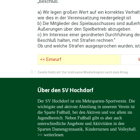
„Beschluß:
a) Wir legen großen Wert auf ein korrektes Verha
wie dies in der Vereinssatzung niedergelegt ist.
b) Die Mitglieder des Spielausschusses sind außer
Äußerungen über den Spielbetrieb abzugeben.
c) Im Interesse einer geordneten Durchführung des
Beschluß halten, mit Strafen rechnen.“
Ob und welche Strafen ausgesprochen wurden, ist 
<< Einwurf
/
Zweite Halbzeit: Der mühsame Wiederbeginn nach dem Krieg
Über den SV Hochdorf
Der SV Hochdorf ist ein Mehrsparten-Sportverein. Die
wichtigste und aktivste Abteilung in unserem Verein ist
die Sparte Fußball, bei den Aktiven und vor allem im
Jugendbereich. Neben Fußball gibt es aber auch
unterschiedliche Angebote und Aktivitäten in den
Sparten Damengymnastik, Kinderturnen und Volleyball.
>> weiterlesen