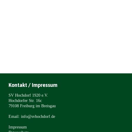
Kontakt / Impressum
SV Hochdorf 1920 e.V.
Hochdorfer Str. 16c
79108 Freiburg im Breisgau
Email: info@svhochdorf.de
Impressum