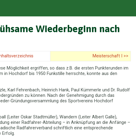
 mühsame Wiederbeginn nach
Inhaltsverzeichnis
Meisterschaft I >>
e Möglichkeit ergriffen, so dass z.B. die ersten Punkterunden im
m in Hochdorf bis 1950 Funkstille herrschte, konnte aus den
le, Karl Fehrenbach, Heinrich Hank, Paul Kümmerle und Dr. Rudolf
wiedergründen zu können. Nach der Genehmigung durch das
Wieder-Gründungsversammlung des Sportvereins Hochdorf
all (Leiter Oskar Stadtmüller), Wandern (Leiter Albert Galle),
ündung einer Radfahrer-Abteilung – in Anknüpfung an die Anfänge –
Badische Radfahrerverband schriftlich eine entsprechende
 Erfolg.