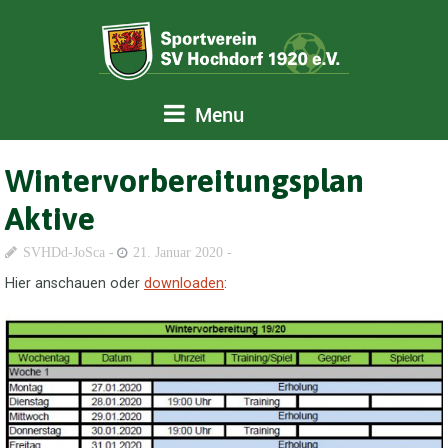
Menu
Wintervorbereitungsplan
Aktive
SVHDd-JoSca
21. Januar 2020
Hier anschauen oder
downloaden
: