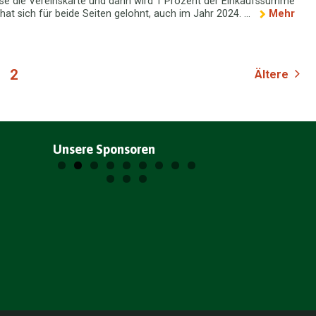
sse die Vereinskarte und dann wird 1 Prozent der Einkaufssumme
t sich für beide Seiten gelohnt, auch im Jahr 2024. ...
Mehr
2
Ältere
Unsere Sponsoren