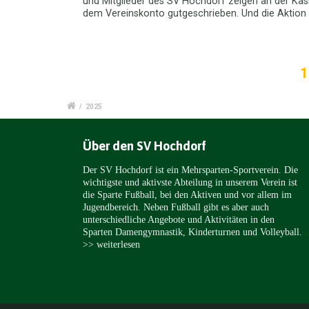
und Mitglieder des SV Hochdorf zeigen an der Ka
dem Vereinskonto gutgeschrieben. Und die Aktion ha
1
/
2025
Über den SV Hochdorf
Der SV Hochdorf ist ein Mehrsparten-Sportverein. Die
wichtigste und aktivste Abteilung in unserem Verein ist
die Sparte Fußball, bei den Aktiven und vor allem im
Jugendbereich. Neben Fußball gibt es aber auch
unterschiedliche Angebote und Aktivitäten in den
Sparten Damengymnastik, Kinderturnen und Volleyball.
>> weiterlesen