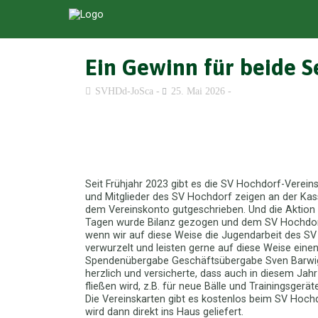
Ein Gewinn für beide S
SVHDd-JoSca
25. Mai 2026
Seit Frühjahr 2023 gibt es die SV Hochdorf-Verei
und Mitglieder des SV Hochdorf zeigen an der Ka
dem Vereinskonto gutgeschrieben. Und die Aktion h
Tagen wurde Bilanz gezogen und dem SV Hochdorf 
wenn wir auf diese Weise die Jugendarbeit des SV 
verwurzelt und leisten gerne auf diese Weise einen
Spendenübergabe Geschäftsübergabe Sven Barwig. 
herzlich und versicherte, dass auch in diesem Ja
fließen wird, z.B. für neue Bälle und Trainingsgeräte
Die Vereinskarten gibt es kostenlos beim SV Hochd
wird dann direkt ins Haus geliefert.