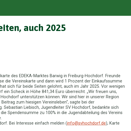
eiten, auch 2025
nskarte des EDEKA-Marktes Barwig in Freiburg-Hochdorf. Freunde
sse die Vereinskarte und dann wird 1 Prozent der Einkaufssumme
at sich für beide Seiten gelohnt, auch im Jahr 2025. Vor wenigen
ein Scheck in Höhe 841,34 Euro überreicht. „Wir freuen uns,
Hochdorf unterstützen können. Wir sind hier in unserer Region
 Beitrag zum hiesigen Vereinsleben“, sagte bei der
Sebastian Liebisch, Jugendleiter SV Hochdorf, bedankte sich
hr die Spendensumme zu 100% in die Jugendabteilung des Vereins
.
orf. Bei Interesse einfach melden (
info@svhochdorf.de
), Karte