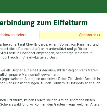
Verbindung zum Eiffelturm
Inhaltsverzeichnis
Sponsoren >>
rtnerschaft mit Chevilly-Larue, einem Vorort von Paris mit rund
orf diese Partnerschaft aktiv unterstützt und gefördert.
villy-Larue in Hochdorf empfangen, beherbergt und betreut.
dorf auch in Chevilly-Larue zu Gast.
s wir als Gegner auf eine Fußballauswahl der Region Paris trafen
utlich jüngere Mannschaft gewannen.
n (egal welchen Alters) ein attraktives Reise-Ziel. Jeder Besuch in
ichen Paris-Besichtigungen, zu den Tourismus-Hotspots aber auch
n Eiffelturm, keinen Louvre, keinen Arc de Triomphe bieten.
 Schwarzwald. Und wir können den Gästen – egal welchen Alters –