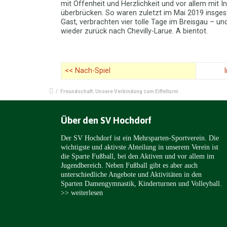
mit Offenheit und Herzlichkeit und vor allem mit
überbrücken. So waren zuletzt im Mai 2019 insge
Gast, verbrachten vier tolle Tage im Breisgau – und
wieder zurück nach Chevilly-Larue. A bientot.
<< Nach-Spiel
/
Freundschaft: Unsere Verbindung zum Eiffelturm
Über den SV Hochdorf
Der SV Hochdorf ist ein Mehrsparten-Sportverein. Die
wichtigste und aktivste Abteilung in unserem Verein ist
die Sparte Fußball, bei den Aktiven und vor allem im
Jugendbereich. Neben Fußball gibt es aber auch
unterschiedliche Angebote und Aktivitäten in den
Sparten Damengymnastik, Kinderturnen und Volleyball.
>> weiterlesen