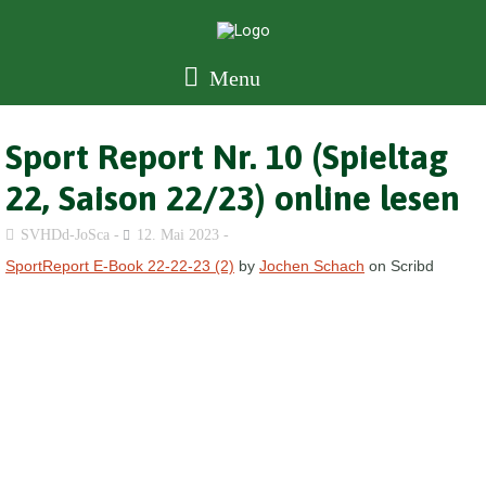
Menu
Sport Report Nr. 10 (Spieltag
22, Saison 22/23) online lesen
SVHDd-JoSca
12. Mai 2023
SportReport E-Book 22-22-23 (2)
by
Jochen Schach
on Scribd