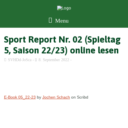
Menu
Sport Report Nr. 02 (Spieltag
5, Saison 22/23) online lesen
SVHDd-JoSca
8. September 2022
E-Book 05_22-23
by
Jochen Schach
on Scribd