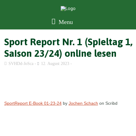
Menu
Sport Report Nr. 1 (Spieltag 1,
Saison 23/24) online lesen
SVHDd-JoSca
12. August 2023
SportReport E-Book 01-23-24
by
Jochen Schach
on Scribd