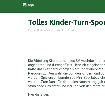
Tolles Kinder-Turn-Spor
SVHDd-JoSca
14. Juli 2024
Die Abteilung Kinderturnen des SV Hochdorf hat er
angeboten und durchgeführt. Herzlich eingeladen w
hatte das Fest perfekt organisiert und vorbereitet
Parcours zur Auswahl, die von den Kindern und Ju
wurden. Spielerisch konnten so Mini-Sportabzeiche
werden. Zum Dank für den tollen Nachmittag gab es
strahlende Gesichter und viel Lob von den mitfeier
Hier die Bider: